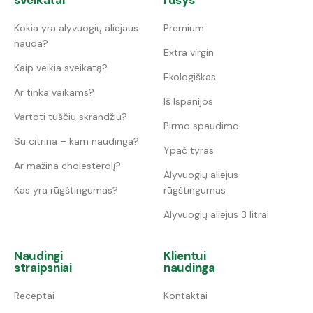
Kokia yra alyvuogių aliejaus
Premium
nauda?
Extra virgin
Kaip veikia sveikatą?
Ekologiškas
Ar tinka vaikams?
Iš Ispanijos
Vartoti tuščiu skrandžiu?
Pirmo spaudimo
Su citrina – kam naudinga?
Ypač tyras
Ar mažina cholesterolį?
Alyvuogių aliejus
Kas yra rūgštingumas?
rūgštingumas
Alyvuogių aliejus 3 litrai
Naudingi
Klientui
straipsniai
naudinga
Receptai
Kontaktai