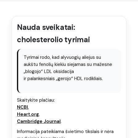
Gran Selección Premium (Picual • Royal • Eco)
Nauda sveikatai:
Aukščiausios klasės kolekcija gurmanams – ragavimui,
cholesterolio tyrimai
dovanoms ir išskirtinėms akimirkoms.
Ir svarbiausia:
visi rinkinio aliejai tinka kepimui
.
Skirtumai labiausiai atsiskleidžia aromate, kai naudojate
Tyrimai rodo, kad alyvuogių aliejus su
šviežiai ar kaip finalinį akcentą.
aukštu fenolių kiekiu siejamas su mažesne
Kepimui
Premium
Dovanoms
„blogojo“ LDL oksidacija
ir palankesniais „gerojo“ HDL rodikliais.
Skaitykite plačiau:
NCBI
,
Heart.org
,
Cambridge Journal
.
Informacija pateikiama švietimo tikslais ir nėra