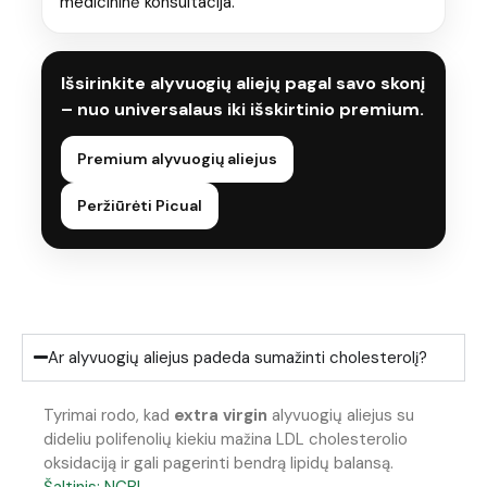
medicininė konsultacija.
Išsirinkite alyvuogių aliejų pagal savo skonį
– nuo universalaus iki išskirtinio premium.
Premium alyvuogių aliejus
Peržiūrėti Picual
Ar alyvuogių aliejus padeda sumažinti cholesterolį?
Tyrimai rodo, kad
extra virgin
alyvuogių aliejus su
dideliu polifenolių kiekiu mažina LDL cholesterolio
oksidaciją ir gali pagerinti bendrą lipidų balansą.
Šaltinis: NCBI