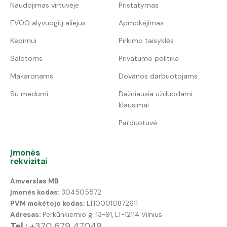
Naudojimas virtuvėje
Pristatymas
EVOO alyvuogių aliejus
Apmokėjimas
Kepimui
Pirkimo taisyklės
Salotoms
Privatumo politika
Makaronams
Dovanos darbuotojams
Su medumi
Dažniausia užduodami
klausimai
Parduotuvė
Įmonės
rekvizitai
Amverslas MB
Įmonės kodas:
304505572
PVM mokėtojo kodas:
LT100010872611
Adresas:
Perkūnkiemio g. 13-91, LT-12114 Vilnius
Tel.:
+370 679 47049