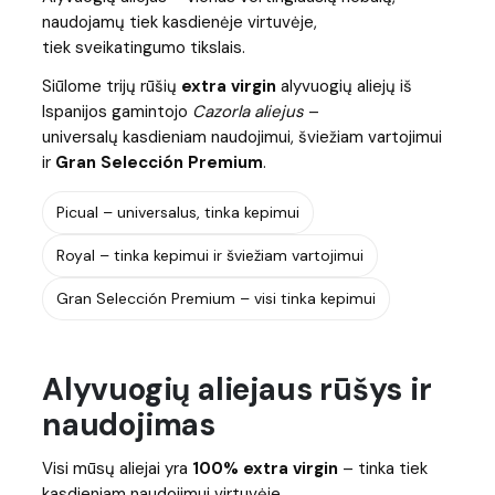
naudojamų tiek kasdienėje virtuvėje,
tiek sveikatingumo tikslais.
Siūlome trijų rūšių
extra virgin
alyvuogių aliejų iš
Ispanijos gamintojo
Cazorla aliejus
–
universalų kasdieniam naudojimui, šviežiam vartojimui
ir
Gran Selección Premium
.
Picual – universalus, tinka kepimui
Royal – tinka kepimui ir šviežiam vartojimui
Gran Selección Premium – visi tinka kepimui
Alyvuogių aliejaus rūšys ir
naudojimas
Visi mūsų aliejai yra
100% extra virgin
– tinka tiek
kasdieniam naudojimui virtuvėje,