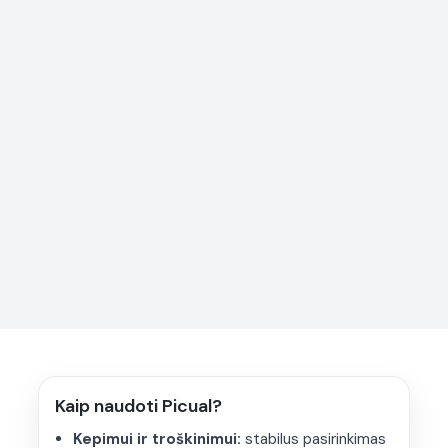
Alyvuogių aliejus (Picual)
Kaip naudoti Picual?
Subalansuoto skonio ir labai praktiškas. Tinka
kepimui,
Kepimui ir troškinimui:
stabilus pasirinkimas