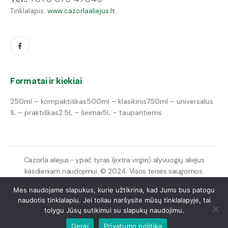
Tinklalapis:
www.cazorlaaliejus.lt
Formatai ir kiekiai
250ml – kompaktiškas
500ml – klasikinis
750ml – universalus
1L – praktiškas
2.5L – šeimai
5L – taupantiems
Cazorla aliejus– ypač tyras (extra virgin) alyvuogių aliejus
kasdieniam naudojimui. © 2024. Visos teisės saugomos.
Mes naudojame slapukus, kurie užtikrina, kad Jums bus patogu
naudotis tinklalapiu. Jei toliau naršysite mūsų tinklalapyje, tai
tolygu Jūsų sutikimui su slapukų naudojimu.
Gerai
Privatumo politika