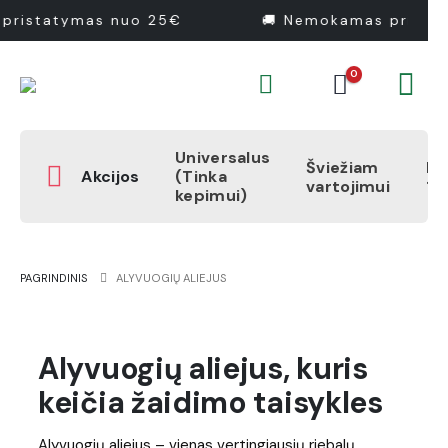
pristatymas nuo 25€
🚚 Nemokamas pristat
0
Universalus
Šviežiam
Pr
Akcijos
(Tinka
vartojimui
1
kepimui)
PAGRINDINIS
ALYVUOGIŲ ALIEJUS
Alyvuogių aliejus, kuris
keičia žaidimo taisykles
Alyvuogių aliejus – vienas vertingiausių riebalų,