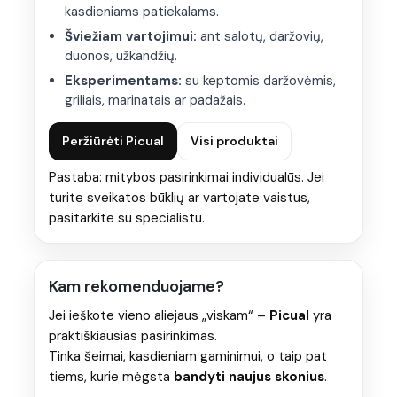
troškinimui, virimui
ir vartojimui šviežiai.
kasdieniams patiekalams.
Nors dažniausiai pasirenkamas kasdienai, jis puikiai tinka
Šviežiam vartojimui:
ant salotų, daržovių,
ir
eksperimentams
– nuo daržovių iki mėsos ar žuvies.
duonos, užkandžių.
Kepimui
Kasdienai
Eksperimentams
Eksperimentams:
su keptomis daržovėmis,
griliais, marinatais ar padažais.
Peržiūrėti Picual
Visi produktai
Pastaba: mitybos pasirinkimai individualūs. Jei
turite sveikatos būklių ar vartojate vaistus,
pasitarkite su specialistu.
Kam rekomenduojame?
Jei ieškote vieno aliejaus „viskam“ –
Picual
yra
praktiškiausias pasirinkimas.
Tinka šeimai, kasdieniam gaminimui, o taip pat
tiems, kurie mėgsta
bandyti naujus skonius
.