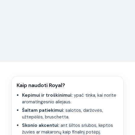
Alyvuogių aliejus (Royal)
Kaip naudoti Royal?
Vaisiškas ir intensyvesnis. Tinka
kepimui, troškinimui
ir
Kepimui ir troškinimui:
ypač tinka, kai norite
šviežiam vartojimui –
salotoms, užtepėlėms, jogurtui,
aromatingesnio aliejaus.
varškei
.
Šaltam patiekimui:
salotos, daržovės,
Jei norite ryškesnio aromato, naudokite ir kaip
užtepėlės, bruschetta.
paskutinį akcentą
ant šilto patiekalo.
Kepimui
Skonio akcentui
Šviežiam vartojimui
Skonio akcentui:
ant šiltos sriubos, keptos
žuvies ar makaronų kaip finalinį potėpį.