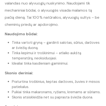
valandas nuo alyvuogių nuskynimo. Naudojami tik
mechaniniai būdai, o alyvuogės visada malamos tą
pačią dieną. Tai 100 % natūralios, alyvuogių sultys – be
cheminių priedų ar apdorojimo.
Naudojimo būdai:
Tinka vartoti gryną – gardinti salotas, sūrius, daržoves
ar šviežią duoną.
Tinka kepimui ir troškinimui – atlaiko aukštą
temperatūrą, neoksiduojasi.
Idealiai tinka kasdieniam gaminimui.
Skonio deriniai:
Praturtina troškinius, keptas daržoves, žuvies ir mėsos
patiekalus.
Puikiai tinka makaronams, ryžiams, kremams ar sūriams.
Skonis atsiskleidžia net su paprasta šviežia duona.