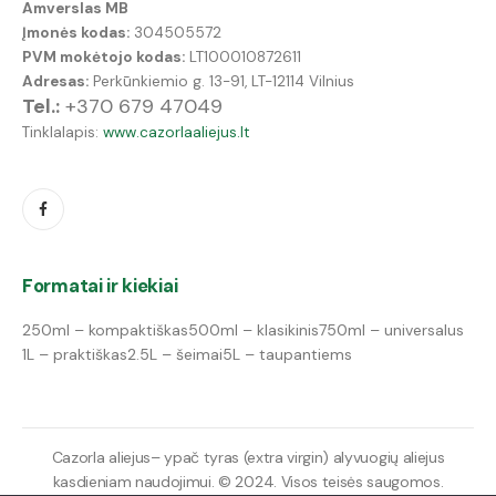
Amverslas MB
Įmonės kodas:
304505572
PVM mokėtojo kodas:
LT100010872611
Adresas:
Perkūnkiemio g. 13-91, LT-12114 Vilnius
Tel.:
+370 679 47049
Tinklalapis:
www.cazorlaaliejus.lt
Formatai ir kiekiai
250ml – kompaktiškas
500ml – klasikinis
750ml – universalus
1L – praktiškas
2.5L – šeimai
5L – taupantiems
Cazorla aliejus– ypač tyras (extra virgin) alyvuogių aliejus
kasdieniam naudojimui. © 2024. Visos teisės saugomos.