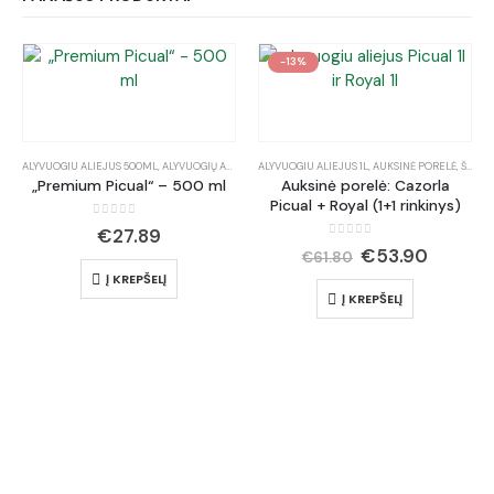
-13%
ALYVUOGIU ALIEJUS 500ML
,
ALYVUOGIŲ ALIEJUS DOVANOMS
ALYVUOGIU ALIEJUS 1L
,
GRAN SELECCION PREMIUM
,
AUKSINĖ PORELĖ
,
ŠVIEŽIAM VARTOJIMUI
,
ŠVIE
„Premium Picual“ – 500 ml
Auksinė porelė: Cazorla
Picual + Royal (1+1 rinkinys)
0
out of 5
€
27.89
0
out of 5
€
53.90
€
61.80
Į KREPŠELĮ
Į KREPŠELĮ