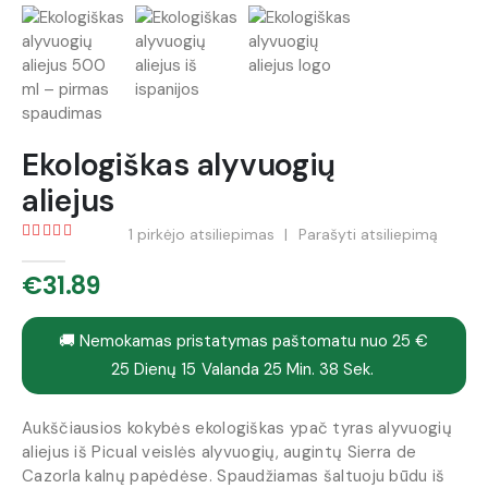
Ekologiškas alyvuogių
aliejus
1
pirkėjo atsiliepimas
|
Parašyti atsiliepimą
5.00
out of 5
€
31.89
🚚 Nemokamas pristatymas paštomatu nuo 25 €
25
Dienų
15
Valanda
25
Min.
38
Sek.
Aukščiausios kokybės ekologiškas ypač tyras alyvuogių
aliejus iš Picual veislės alyvuogių, augintų Sierra de
Cazorla kalnų papėdėse. Spaudžiamas šaltuoju būdu iš