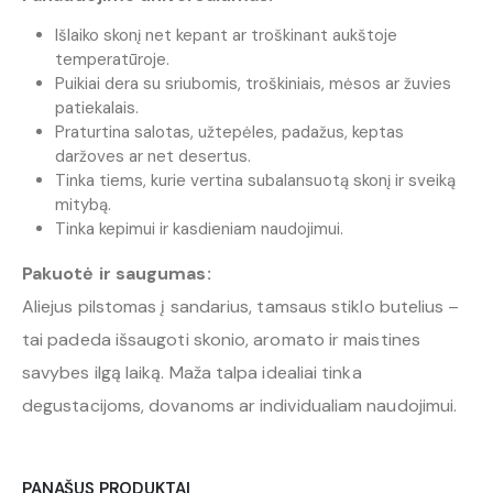
Išlaiko skonį net kepant ar troškinant aukštoje
temperatūroje.
Puikiai dera su sriubomis, troškiniais, mėsos ar žuvies
patiekalais.
Praturtina salotas, užtepėles, padažus, keptas
daržoves ar net desertus.
Tinka tiems, kurie vertina subalansuotą skonį ir sveiką
mitybą.
Tinka kepimui ir kasdieniam naudojimui.
Pakuotė ir saugumas:
Aliejus pilstomas į sandarius, tamsaus stiklo butelius –
tai padeda išsaugoti skonio, aromato ir maistines
savybes ilgą laiką. Maža talpa idealiai tinka
degustacijoms, dovanoms ar individualiam naudojimui.
PANAŠUS PRODUKTAI