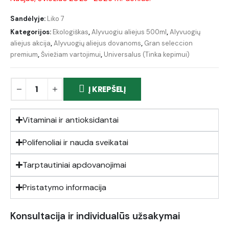
Sandėlyje:
Liko 7
Kategorijos:
Ekologiškas
,
Alyvuogiu aliejus 500ml
,
Alyvuogių
aliejus akcija
,
Alyvuogių aliejus dovanoms
,
Gran seleccion
premium
,
Šviežiam vartojimui
,
Universalus (Tinka kepimui)
Į KREPŠELĮ
Vitaminai ir antioksidantai
Polifenoliai ir nauda sveikatai
Tarptautiniai apdovanojimai
Pristatymo informacija
Konsultacija ir individualūs užsakymai