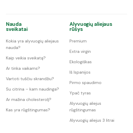
Nauda
Alyvuogių aliejaus
sveikatai
rūšys
Kokia yra alyvuogių aliejaus
Premium
nauda?
Extra virgin
Kaip veikia sveikatą?
Ekologiškas
Ar tinka vaikams?
Iš Ispanijos
Vartoti tuščiu skrandžiu?
Pirmo spaudimo
Su citrina – kam naudinga?
Ypač tyras
Ar mažina cholesterolį?
Alyvuogių aliejus
Kas yra rūgštingumas?
rūgštingumas
Alyvuogių aliejus 3 litrai