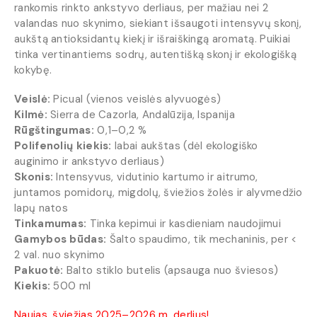
rankomis rinkto ankstyvo derliaus, per mažiau nei 2
valandas nuo skynimo, siekiant išsaugoti intensyvų skonį,
aukštą antioksidantų kiekį ir išraiškingą aromatą. Puikiai
tinka vertinantiems sodrų, autentišką skonį ir ekologišką
kokybę.
Veislė:
Picual (vienos veislės alyvuogės)
Kilmė:
Sierra de Cazorla, Andalūzija, Ispanija
Rūgštingumas:
0,1–0,2 %
Polifenolių kiekis:
labai aukštas (dėl ekologiško
auginimo ir ankstyvo derliaus)
Skonis:
Intensyvus, vidutinio kartumo ir aitrumo,
juntamos pomidorų, migdolų, šviežios žolės ir alyvmedžio
lapų natos
Tinkamumas:
Tinka kepimui ir kasdieniam naudojimui
Gamybos būdas:
Šalto spaudimo, tik mechaninis, per <
2 val. nuo skynimo
Pakuotė:
Balto stiklo butelis (apsauga nuo šviesos)
Kiekis:
500 ml
Naujas, šviežias 2025–2026 m. derlius!