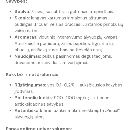
Savybės:
Spalva:
žalsva, su subtiliais geltonais atspindžiais.
Skonis:
lengvas kartumas ir malonus aštrumas –
būdingas „Picual“ veislės bruožas. Juntamos prinokusių
vaisių natos.
Aromatas:
vidutinio intensyvumo alyvuogių kvapas.
Atsiskleidžia pomidorų, žalios paprikos, figų, mėtų,
obuolių, artišokų ir net banano žievelės natų.
Naudojimas:
puikus pasirinkimas degustacijoms,
dovanoms ar individualiam vartojimui.
Kokybė ir natūralumas:
Rūgštingumas:
vos 0,1–0,2 % – aukščiausios kokybės
įrodymas.
Polifenolių kiekis:
900–1100 mg/kg – stiprios
antioksidacinės savybės.
Autentiška kilmė:
užtikrina tikrą, neiškreiptą „Picual“
alyvuogių skonį.
Panaudojimo universalumas: