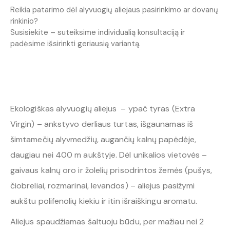
Reikia patarimo dėl alyvuogių aliejaus pasirinkimo ar dovanų
rinkinio?
Susisiekite – suteiksime individualią konsultaciją ir
padėsime išsirinkti geriausią variantą.
Ekologiškas alyvuogių aliejus – ypač tyras (Extra
Virgin) – ankstyvo derliaus turtas, išgaunamas iš
šimtamečių alyvmedžių, augančių kalnų papėdėje,
daugiau nei 400 m aukštyje. Dėl unikalios vietovės –
gaivaus kalnų oro ir žolelių prisodrintos žemės (pušys,
čiobreliai, rozmarinai, levandos) – aliejus pasižymi
aukštu polifenolių kiekiu ir itin išraiškingu aromatu.
Aliejus spaudžiamas šaltuoju būdu, per mažiau nei 2