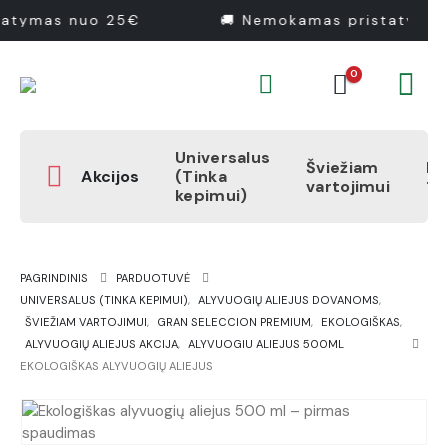
atymas nuo 25€
🚚 Nemokamas pristatymas
0
Universalus
Šviežiam
Pr
Akcijos
(Tinka
vartojimui
1
kepimui)
PAGRINDINIS
PARDUOTUVĖ
UNIVERSALUS (TINKA KEPIMUI)
,
ALYVUOGIŲ ALIEJUS DOVANOMS
,
ŠVIEŽIAM VARTOJIMUI
,
GRAN SELECCION PREMIUM
,
EKOLOGIŠKAS
,
ALYVUOGIŲ ALIEJUS AKCIJA
,
ALYVUOGIU ALIEJUS 500ML
EKOLOGIŠKAS ALYVUOGIŲ ALIEJUS