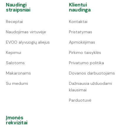
Naudingi
Klientui
straipsniai
naudinga
Receptai
Kontaktai
Naudojimas virtuvėje
Pristatymas
EVOO alyvuogių aliejus
Apmokėjimas
Kepimui
Pirkimo taisyklės
Salotoms
Privatumo politika
Makaronams
Dovanos darbuotojams
Su medumi
Dažniausia užduodami
klausimai
Parduotuvė
Įmonės
rekvizitai