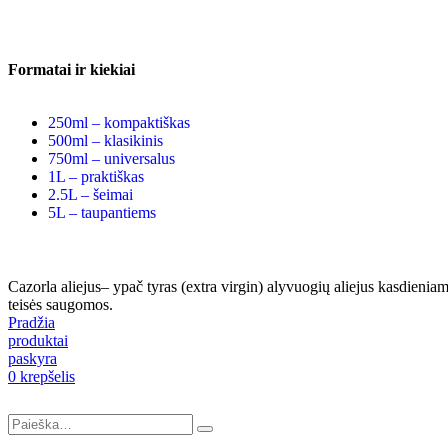
Formatai ir kiekiai
250ml – kompaktiškas
500ml – klasikinis
750ml – universalus
1L – praktiškas
2.5L – šeimai
5L – taupantiems
Cazorla aliejus– ypač tyras (extra virgin) alyvuogių aliejus kasdieni
teisės saugomos.
Pradžia
produktai
paskyra
0
krepšelis