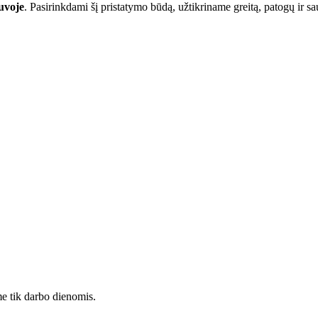
uvoje
. Pasirinkdami šį pristatymo būdą, užtikriname greitą, patogų ir s
me tik darbo dienomis.