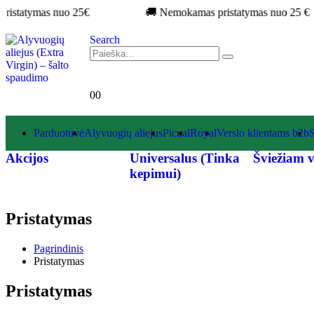
istatymas nuo 25€
🚚 Nemokamas pristatymas nuo 25 €
Search
0
0
Parduotuvė
Alyvuogių aliejus
Picual
Royal
Verslo klientams b2b
S
Akcijos
Universalus (Tinka
Šviežiam v
kepimui)
Pristatymas
Pagrindinis
Pristatymas
Pristatymas