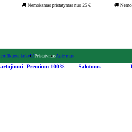
🚚 Nemokamas pristatymas nuo 25 €
🚚 Nemoka
ertifikuota kokybė
Pristatymas
Apie mus
artojimui
Premium 100%
Salotoms