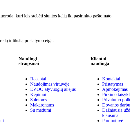
oroda, kuri leis stebėti siuntos kelią iki pasirinkto paštomato.
eitą ir tikslią pristatymo eigą.
Naudingi
Klientui
straipsniai
naudinga
Receptai
Kontaktai
Naudojimas virtuvėje
Pristatymas
EVOO alyvuogių aliejus
Apmokėjimas
Kepimui
Pirkimo taisykl
Salotoms
Privatumo poli
Makaronams
Dovanos darbu
Su medumi
Dažniausia už
klausimai
rai
Parduotuvė