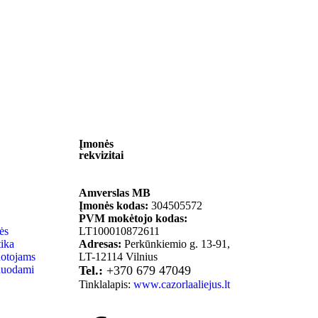
Įmonės
rekvizitai
Amverslas MB
Įmonės kodas:
304505572
PVM mokėtojo kodas:
ės
LT100010872611
tika
Adresas:
Perkūnkiemio g. 13-91,
otojams
LT-12114 Vilnius
duodami
Tel.:
+370 679 47049
Tinklalapis:
www.cazorlaaliejus.lt