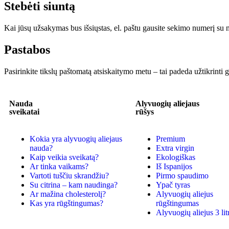
Stebėti siuntą
Kai jūsų užsakymas bus išsiųstas, el. paštu gausite sekimo numerį su nu
Pastabos
Pasirinkite tikslų paštomatą atsiskaitymo metu – tai padeda užtikrinti gr
Nauda
Alyvuogių aliejaus
sveikatai
rūšys
Kokia yra alyvuogių aliejaus
Premium
nauda?
Extra virgin
Kaip veikia sveikatą?
Ekologiškas
Ar tinka vaikams?
Iš Ispanijos
Vartoti tuščiu skrandžiu?
Pirmo spaudimo
Su citrina – kam naudinga?
Ypač tyras
Ar mažina cholesterolį?
Alyvuogių aliejus
Kas yra rūgštingumas?
rūgštingumas
Alyvuogių aliejus 3 lit