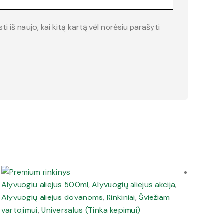
i iš naujo, kai kitą kartą vėl norėsiu parašyti
Alyvuogiu aliejus 500ml
,
Alyvuogių aliejus akcija
,
Alyvuo
Alyvuogių aliejus dovanoms
,
Rinkiniai
,
Šviežiam
Šviež
vartojimui
,
Universalus (Tinka kepimui)
Extr