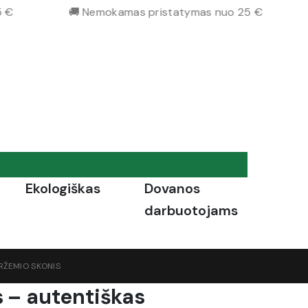
€
🚚 Nemokamas pristatymas nuo 25 €
pie mus
Ekologiškas
Dovanos
darbuotojams
RŽEMIO SKONIS
s – autentiškas