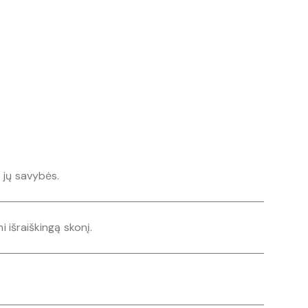
 jų savybės.
i išraiškingą skonį.