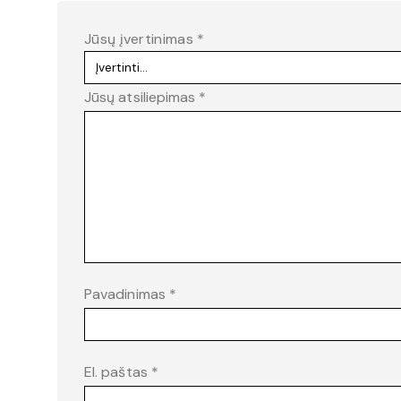
Jūsų įvertinimas
*
Jūsų atsiliepimas
*
Pavadinimas
*
El. paštas
*