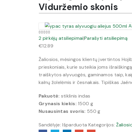
Viduržemio skonis
A
2
pirkėjų atsiliepimai
|
Parašyti atsiliepimą
5.00
out of 5
€
12.89
Žaliosios, mėsingos klientų įvertintos Hoj
prieskoniais, kurie suteikia joms išraišking
traiškytos alyvuogės, gaminamos taip, k
kalnų žolelėmis ir česnakais. Tipiškas Jaén
Pakuotė:
stiklinis indas
Grynasis kiekis:
1500 g
Nusausintas svoris:
550 g
Sandėlyje:
Išparduota
Kategorijos:
Žaliosi