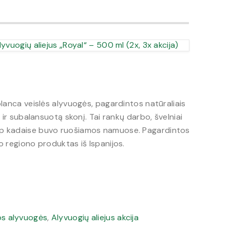
lyvuogių aliejus „Royal“ – 500 ml (2x, 3x akcija)
iblanca veislės alyvuogės, pagardintos natūraliais
ą ir subalansuotą skonį. Tai rankų darbo, švelniai
aip kadaise buvo ruošiamos namuose. Pagardintos
o regiono produktas iš Ispanijos.
os alyvuogės
,
Alyvuogių aliejus akcija