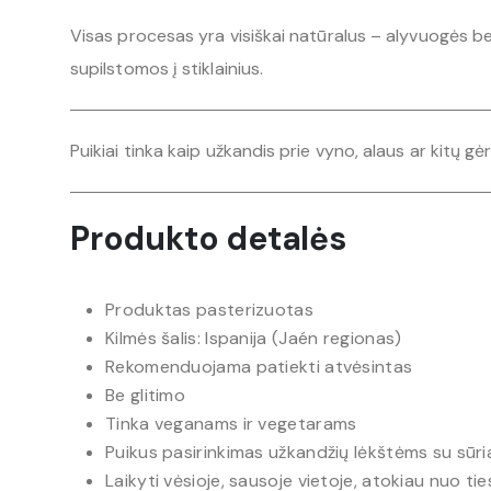
Visas procesas yra visiškai natūralus – alyvuogės b
supilstomos į stiklainius.
Puikiai tinka kaip užkandis prie vyno, alaus ar kitų gė
Produkto detalės
Produktas pasterizuotas
Kilmės šalis: Ispanija (Jaén regionas)
Rekomenduojama patiekti atvėsintas
Be glitimo
Tinka veganams ir vegetarams
Puikus pasirinkimas užkandžių lėkštėms su sūria
Laikyti vėsioje, sausoje vietoje, atokiau nuo tie