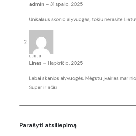
5
iš 5
admin
–
31 spalio, 2025
Unikalaus skonio alyvuogės, tokiu nerasite Lietu
5
iš 5
Linas
–
1 lapkričio, 2025
Labai skanios alyvuogės. Mėgstu įvairias marini
Super ir ačiū
Parašyti atsiliepimą