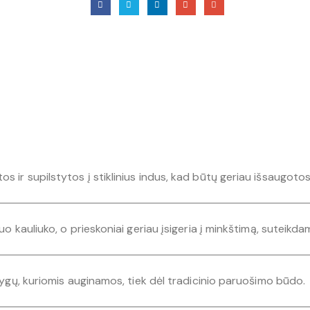
 ir supilstytos į stiklinius indus, kad būtų geriau išsaugotos
o kauliuko, o prieskoniai geriau įsigeria į minkštimą, suteikdam
ąlygų, kuriomis auginamos, tiek dėl tradicinio paruošimo būdo.