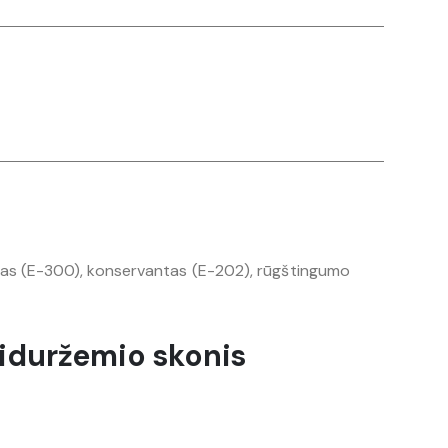
dantas (E-300), konservantas (E-202), rūgštingumo
Viduržemio skonis