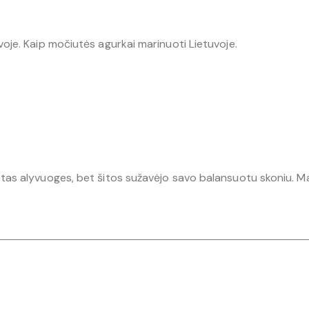
voje. Kaip močiutės agurkai marinuoti Lietuvoje.
otas alyvuoges, bet šitos sužavėjo savo balansuotu skoniu. Mar