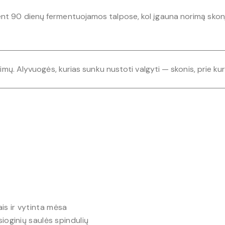
ent 90 dienų fermentuojamos talpose, kol įgauna norimą skonį
rimų. Alyvuogės, kurias sunku nustoti valgyti — skonis, prie kuri
is ir vytinta mėsa
sioginių saulės spindulių