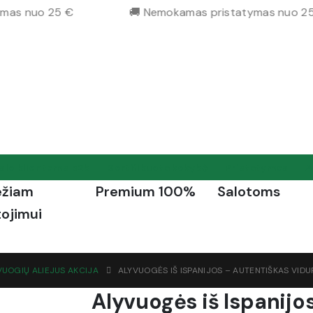
as nuo 25 €
🚚 Nemokamas pristatymas nuo 25 
slo klientams b2b
Sertifikuota kokybė
Pristatymas
A
ežiam
Premium 100%
Salotoms
tojimui
VUOGIŲ ALIEJUS AKCIJA
ALYVUOGĖS IŠ ISPANIJOS – AUTENTIŠKAS VIDU
Alyvuogės iš Ispanijo