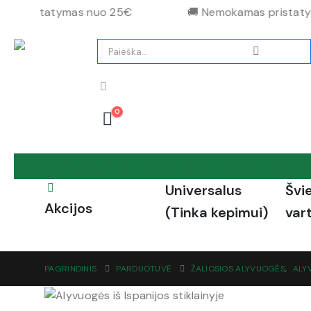
s pristatymas nuo 25€
🚚 Nemokamas pristatym
0
Parduotuvė
Alyvuogių aliejus
Picual
Royal
Ver
Universalus
Švi
Akcijos
(Tinka kepimui)
var
PAGRINDINIS
PARDUOTUVĖ
ŽALIOSIOS ALYVUOGĖS
,
ALY