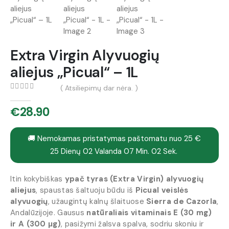
Extra Virgin Alyvuogių
aliejus „Picual“ – 1L
( Atsiliepimų dar nėra. )
0
out of 5
€
28.90
🚚 Nemokamas pristatymas paštomatu nuo 25 €
25
Dienų
02
Valanda
07
Min.
02
Sek.
Itin kokybiškas
ypač tyras (Extra Virgin) alyvuogių
aliejus
, spaustas šaltuoju būdu iš
Picual veislės
alyvuogių
, užaugintų kalnų šlaituose
Sierra de Cazorla
,
Andalūzijoje. Gausus
natūraliais vitaminais E (30 mg)
ir A (300 μg)
, pasižymi žalsva spalva, sodriu skoniu ir