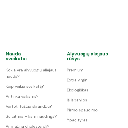
Nauda
Alyvuogių aliejaus
sveikatai
rūšys
Kokia yra alyvuogių aliejaus
Premium
nauda?
Extra virgin
Kaip veikia sveikatą?
Ekologiškas
Ar tinka vaikams?
Iš Ispanijos
Vartoti tuščiu skrandžiu?
Pirmo spaudimo
Su citrina – kam naudinga?
Ypač tyras
Ar mažina cholesterolį?