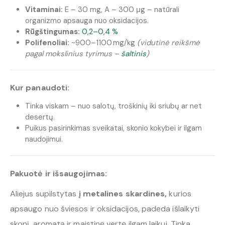
Vitaminai:
E – 30 mg, A – 300 μg – natūrali
organizmo apsauga nuo oksidacijos.
Rūgštingumas:
0,2–0,4 %
Polifenoliai:
~900–1100 mg/kg
(vidutinė reikšmė
pagal mokslinius tyrimus –
šaltinis
)
Kur panaudoti:
Tinka viskam – nuo salotų, troškinių iki sriubų ar net
desertų.
Puikus pasirinkimas sveikatai, skonio kokybei ir ilgam
naudojimui.
Pakuotė ir išsaugojimas:
Aliejus supilstytas
į metalines skardines,
kurios
apsaugo nuo šviesos ir oksidacijos, padeda išlaikyti
skonį, aromatą ir maistinę vertę ilgam laikui. Tinka