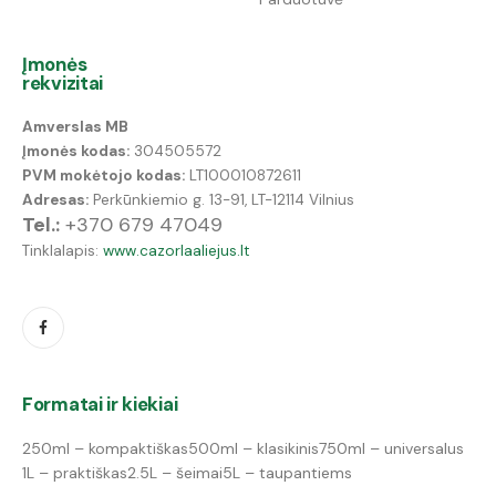
Įmonės
rekvizitai
Amverslas MB
Įmonės kodas:
304505572
PVM mokėtojo kodas:
LT100010872611
Adresas:
Perkūnkiemio g. 13-91, LT-12114 Vilnius
Tel.:
+370 679 47049
Tinklalapis:
www.cazorlaaliejus.lt
Formatai ir kiekiai
250ml – kompaktiškas
500ml – klasikinis
750ml – universalus
1L – praktiškas
2.5L – šeimai
5L – taupantiems