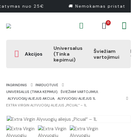
tatymas nuo 25€
🚚 Nemokamas pristatymas
0
Universalus
Šviežiam
Pr
Akcijos
(Tinka
vartojimui
1
kepimui)
PAGRINDINIS
PARDUOTUVĖ
UNIVERSALUS (TINKA KEPIMUI)
,
ŠVIEŽIAM VARTOJIMUI
,
ALYVUOGIŲ ALIEJUS AKCIJA
,
ALYVUOGIU ALIEJUS 1L
EXTRA VIRGIN ALYVUOGIŲ ALIEJUS „PICUAL“ – 1L