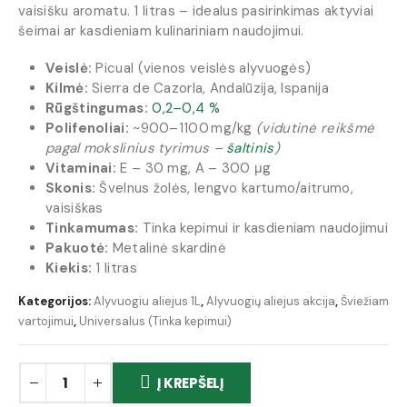
vaisišku aromatu. 1 litras – idealus pasirinkimas aktyviai
šeimai ar kasdieniam kulinariniam naudojimui.
Veislė:
Picual (vienos veislės alyvuogės)
Kilmė:
Sierra de Cazorla, Andalūzija, Ispanija
Rūgštingumas:
0,2–0,4 %
Polifenoliai:
~900–1100 mg/kg
(vidutinė reikšmė
pagal mokslinius tyrimus –
šaltinis
)
Vitaminai:
E – 30 mg, A – 300 μg
Skonis:
Švelnus žolės, lengvo kartumo/aitrumo,
vaisiškas
Tinkamumas:
Tinka kepimui ir kasdieniam naudojimui
Pakuotė:
Metalinė skardinė
Kiekis:
1 litras
Kategorijos:
Alyvuogiu aliejus 1L
,
Alyvuogių aliejus akcija
,
Šviežiam
vartojimui
,
Universalus (Tinka kepimui)
Į KREPŠELĮ