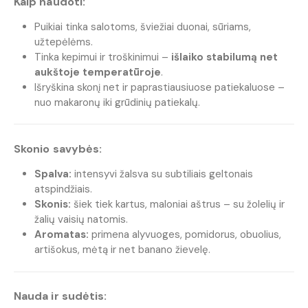
Kaip naudoti:
Puikiai tinka salotoms, šviežiai duonai, sūriams,
užtepėlėms.
Tinka kepimui ir troškinimui –
išlaiko stabilumą net
aukštoje temperatūroje
.
Išryškina skonį net ir paprastiausiuose patiekaluose –
nuo makaronų iki grūdinių patiekalų.
Skonio savybės:
Spalva:
intensyvi žalsva su subtiliais geltonais
atspindžiais.
Skonis:
šiek tiek kartus, maloniai aštrus – su žolelių ir
žalių vaisių natomis.
Aromatas:
primena alyvuoges, pomidorus, obuolius,
artišokus, mėtą ir net banano žievelę.
Nauda ir sudėtis: