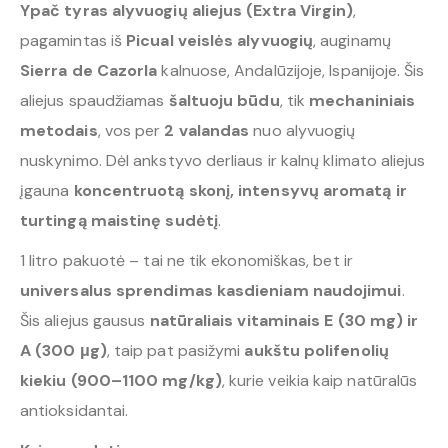
Ypač tyras alyvuogių aliejus (Extra Virgin)
,
pagamintas iš
Picual veislės alyvuogių
, auginamų
Sierra de Cazorla
kalnuose, Andalūzijoje, Ispanijoje. Šis
aliejus spaudžiamas
šaltuoju būdu
, tik
mechaniniais
metodais
, vos per
2 valandas
nuo alyvuogių
nuskynimo. Dėl ankstyvo derliaus ir kalnų klimato aliejus
įgauna
koncentruotą skonį, intensyvų aromatą ir
turtingą maistinę sudėtį
.
1 litro pakuotė – tai ne tik ekonomiškas, bet ir
universalus sprendimas kasdieniam naudojimui
.
Šis aliejus gausus
natūraliais vitaminais E (30 mg) ir
A (300 μg)
, taip pat pasižymi
aukštu polifenolių
kiekiu (900–1100 mg/kg)
, kurie veikia kaip natūralūs
antioksidantai.