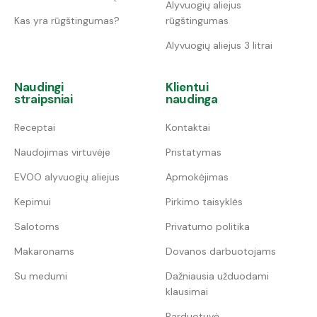
Alyvuogių aliejus
Kas yra rūgštingumas?
rūgštingumas
Alyvuogių aliejus 3 litrai
Naudingi
Klientui
straipsniai
naudinga
Receptai
Kontaktai
Naudojimas virtuvėje
Pristatymas
EVOO alyvuogių aliejus
Apmokėjimas
Kepimui
Pirkimo taisyklės
Salotoms
Privatumo politika
Makaronams
Dovanos darbuotojams
Su medumi
Dažniausia užduodami
klausimai
Parduotuvė