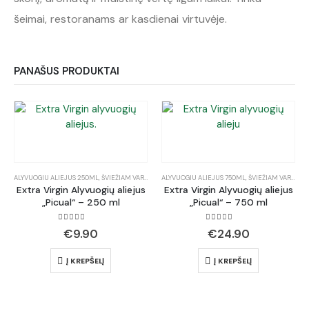
šeimai, restoranams ar kasdienai virtuvėje.
PANAŠUS PRODUKTAI
ALYVUOGIU ALIEJUS 250ML
,
ŠVIEŽIAM VARTOJIMUI
ALYVUOGIU ALIEJUS 750ML
,
UNIVERSALUS (TINKA KEPIMUI)
,
ŠVIEŽIAM VARTOJIMUI
Extra Virgin Alyvuogių aliejus
Extra Virgin Alyvuogių aliejus
„Picual“ – 250 ml
„Picual“ – 750 ml
5.00
out of 5
5.00
out of 5
€
9.90
€
24.90
Į KREPŠELĮ
Į KREPŠELĮ