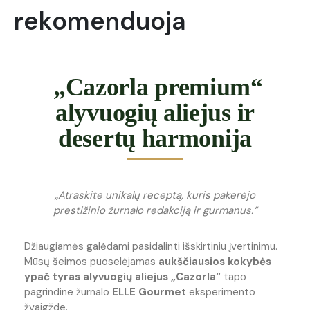
rekomenduoja
„Cazorla premium“
alyvuogių aliejus ir
desertų harmonija
„Atraskite unikalų receptą, kuris pakerėjo
prestižinio žurnalo redakciją ir gurmanus.“
Džiaugiamės galėdami pasidalinti išskirtiniu įvertinimu.
Mūsų šeimos puoselėjamas
aukščiausios kokybės
ypač tyras alyvuogių aliejus „Cazorla“
tapo
pagrindine žurnalo
ELLE Gourmet
eksperimento
žvaigžde.