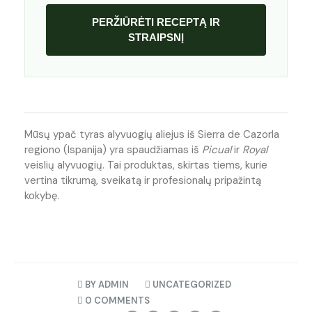
PERŽIŪRĖTI RECEPTĄ IR
STRAIPSNĮ
Mūsų ypač tyras alyvuogių aliejus iš Sierra de Cazorla
regiono (Ispanija) yra spaudžiamas iš
Picual
ir
Royal
veislių alyvuogių. Tai produktas, skirtas tiems, kurie
vertina tikrumą, sveikatą ir profesionalų pripažintą
kokybę.
BY
ADMIN
UNCATEGORIZED
0 COMMENTS