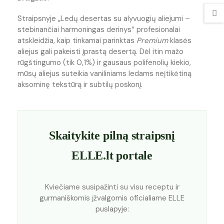
Straipsnyje „Ledų desertas su alyvuogių aliejumi –
stebinančiai harmoningas derinys“ profesionalai
atskleidžia, kaip tinkamai parinktas
Premium
klasės
aliejus gali pakeisti įprastą desertą. Dėl itin mažo
rūgštingumo (tik 0,1%) ir gausaus polifenolių kiekio,
mūsų aliejus suteikia vaniliniams ledams neįtikėtiną
aksominę tekstūrą ir subtilų poskonį.
Skaitykite pilną straipsnį
ELLE.lt portale
Kviečiame susipažinti su visu receptu ir
gurmaniškomis įžvalgomis oficialiame ELLE
puslapyje: