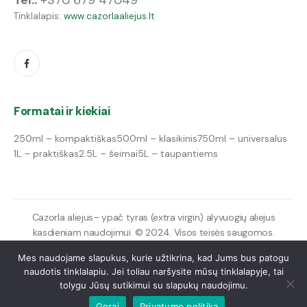
Tinklalapis:
www.cazorlaaliejus.lt
Formatai ir kiekiai
250ml – kompaktiškas
500ml – klasikinis
750ml – universalus
1L – praktiškas
2.5L – šeimai
5L – taupantiems
Cazorla aliejus– ypač tyras (extra virgin) alyvuogių aliejus
kasdieniam naudojimui. © 2024. Visos teisės saugomos.
Mes naudojame slapukus, kurie užtikrina, kad Jums bus patogu
naudotis tinklalapiu. Jei toliau naršysite mūsų tinklalapyje, tai
tolygu Jūsų sutikimui su slapukų naudojimu.
Gerai
Privatumo politika