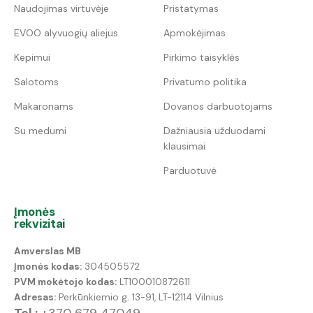
Naudojimas virtuvėje
Pristatymas
EVOO alyvuogių aliejus
Apmokėjimas
Kepimui
Pirkimo taisyklės
Salotoms
Privatumo politika
Makaronams
Dovanos darbuotojams
Su medumi
Dažniausia užduodami
klausimai
Parduotuvė
Įmonės
rekvizitai
Amverslas MB
Įmonės kodas:
304505572
PVM mokėtojo kodas:
LT100010872611
Adresas:
Perkūnkiemio g. 13-91, LT-12114 Vilnius
Tel.:
+370 679 47049