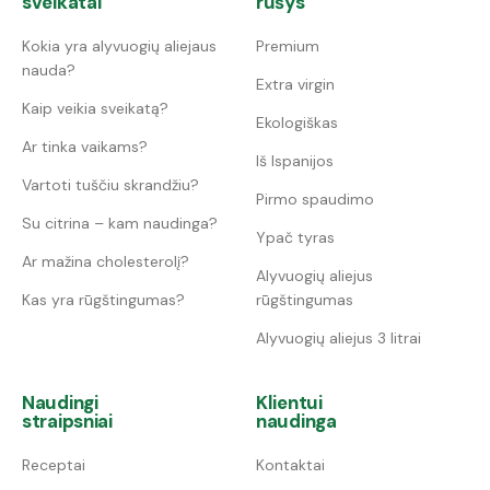
sveikatai
rūšys
Kokia yra alyvuogių aliejaus
Premium
nauda?
Extra virgin
Kaip veikia sveikatą?
Ekologiškas
Ar tinka vaikams?
Iš Ispanijos
Vartoti tuščiu skrandžiu?
Pirmo spaudimo
Su citrina – kam naudinga?
Ypač tyras
Ar mažina cholesterolį?
Alyvuogių aliejus
Kas yra rūgštingumas?
rūgštingumas
Alyvuogių aliejus 3 litrai
Naudingi
Klientui
straipsniai
naudinga
Receptai
Kontaktai