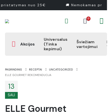
pristatymas nuo 25€
🚚 Nemokamas pristat
0
Universalus
Šviežiam
Pr
Akcijos
(Tinka
vartojimui
1
kepimui)
PAGRINDINIS
RECEPTAI
UNCATEGORIZED
ELLE GOURMET REKOMENDUOJA
13
SAU
ELLE Gourmet