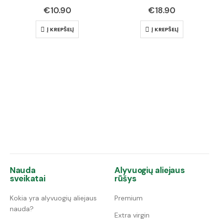
0
out of 5
0
out of 5
€
10.90
€
18.90
Į KREPŠELĮ
Į KREPŠELĮ
Nauda
Alyvuogių aliejaus
sveikatai
rūšys
Kokia yra alyvuogių aliejaus
Premium
nauda?
Extra virgin