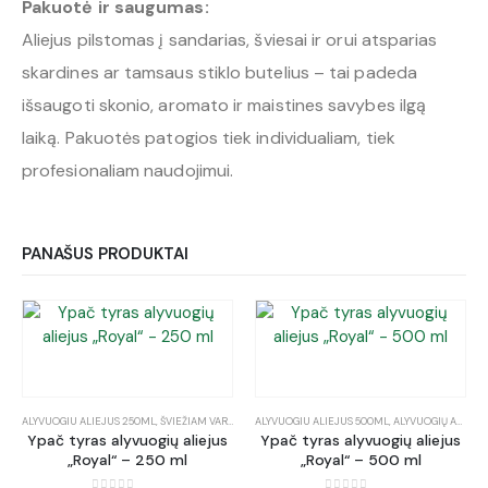
Pakuotė ir saugumas:
Aliejus pilstomas į sandarias, šviesai ir orui atsparias
skardines ar tamsaus stiklo butelius – tai padeda
išsaugoti skonio, aromato ir maistines savybes ilgą
laiką. Pakuotės patogios tiek individualiam, tiek
profesionaliam naudojimui.
PANAŠUS PRODUKTAI
ALYVUOGIU ALIEJUS 250ML
,
ŠVIEŽIAM VARTOJIMUI
ALYVUOGIU ALIEJUS 500ML
,
UNIVERSALUS (TINKA KEPIMUI)
,
ALYVUOGIŲ ALIEJUS AKCIJA
Ypač tyras alyvuogių aliejus
Ypač tyras alyvuogių aliejus
„Royal“ – 250 ml
„Royal“ – 500 ml