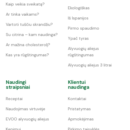
Kaip veikia sveikatą?
Ekologiškas
Ar tinka vaikams?
Iš Ispanijos
Vartoti tuščiu skrandžiu?
Pirmo spaudimo
Su citrina – kam naudinga?
Ypač tyras
Ar mažina cholesterolį?
Alyvuogių aliejus
Kas yra rūgštingumas?
rūgštingumas
Alyvuogių aliejus 3 litrai
Naudingi
Klientui
straipsniai
naudinga
Receptai
Kontaktai
Naudojimas virtuvėje
Pristatymas
EVOO alyvuogių aliejus
Apmokėjimas
Kepimui
Pirkimo taisyklės