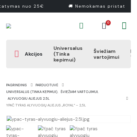
tatymas nuo 25€
🚚 Nemokamas pristatymas
0
Universalus
Šviežiam
Pr
Akcijos
(Tinka
vartojimui
1
kepimui)
PAGRINDINIS
PARDUOTUVĖ
UNIVERSALUS (TINKA KEPIMUI)
,
ŠVIEŽIAM VARTOJIMUI
,
ALYVUOGIU ALIEJUS 2.5L
YPAČ TYRAS ALYVUOGIŲ ALIEJUS „ROYAL“ – 2,5L