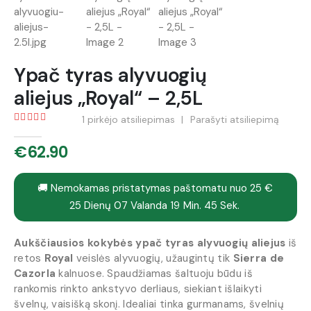
Ypač tyras alyvuogių
aliejus „Royal“ – 2,5L
1
pirkėjo atsiliepimas
|
Parašyti atsiliepimą
5.00
out of 5
€
62.90
🚚 Nemokamas pristatymas paštomatu nuo 25 €
25
Dienų
07
Valanda
19
Min.
45
Sek.
Aukščiausios kokybės ypač tyras alyvuogių aliejus
iš
retos
Royal
veislės alyvuogių, užaugintų tik
Sierra de
Cazorla
kalnuose. Spaudžiamas šaltuoju būdu iš
rankomis rinkto ankstyvo derliaus, siekiant išlaikyti
švelnų, vaisišką skonį. Idealiai tinka gurmanams, švelnių