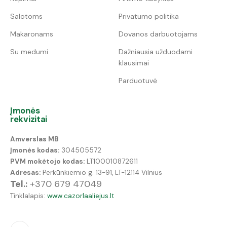
Salotoms
Privatumo politika
Makaronams
Dovanos darbuotojams
Su medumi
Dažniausia užduodami
klausimai
Parduotuvė
Įmonės
rekvizitai
Amverslas MB
Įmonės kodas:
304505572
PVM mokėtojo kodas:
LT100010872611
Adresas:
Perkūnkiemio g. 13-91, LT-12114 Vilnius
Tel.:
+370 679 47049
Tinklalapis:
www.cazorlaaliejus.lt