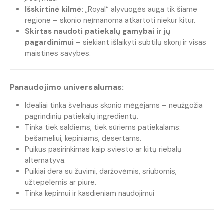
Išskirtinė kilmė:
„Royal“ alyvuogės auga tik šiame
regione – skonio neįmanoma atkartoti niekur kitur.
Skirtas naudoti patiekalų gamybai ir jų
pagardinimui
– siekiant išlaikyti subtilų skonį ir visas
maistines savybes.
Panaudojimo universalumas:
Idealiai tinka švelnaus skonio mėgėjams – neužgožia
pagrindinių patiekalų ingredientų.
Tinka tiek saldiems, tiek sūriems patiekalams:
bešameliui, kepiniams, desertams.
Puikus pasirinkimas kaip sviesto ar kitų riebalų
alternatyva.
Puikiai dera su žuvimi, daržovėmis, sriubomis,
užtepėlėmis ar piure.
Tinka kepimui ir kasdieniam naudojimui