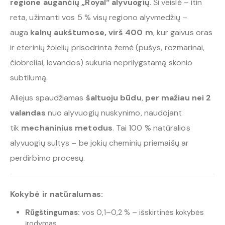
regione augančių „Royal“ alyvuogių
. Ši veislė – itin
reta, užimanti vos 5 % visų regiono alyvmedžių –
auga
kalnų aukštumose, virš 400 m
, kur gaivus oras
ir eterinių žolelių prisodrinta žemė (pušys, rozmarinai,
čiobreliai, levandos) sukuria neprilygstamą skonio
subtilumą.
Aliejus spaudžiamas
šaltuoju būdu
,
per mažiau nei 2
valandas
nuo alyvuogių nuskynimo, naudojant
tik
mechaninius metodus
. Tai 100 % natūralios
alyvuogių sultys – be jokių cheminių priemaišų ar
perdirbimo procesų.
Kokybė ir natūralumas:
Rūgštingumas:
vos 0,1–0,2 % – išskirtinės kokybės
įrodymas.