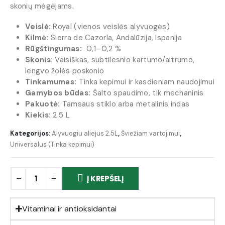
skonių mėgėjams.
Veislė:
Royal (vienos veislės alyvuogės)
Kilmė:
Sierra de Cazorla, Andalūzija, Ispanija
Rūgštingumas:
0,1–0,2 %
Skonis:
Vaisiškas, subtilesnio kartumo/aitrumo,
lengvo žolės poskonio
Tinkamumas:
Tinka kepimui ir kasdieniam naudojimui
Gamybos būdas:
Šalto spaudimo, tik mechaninis
Pakuotė:
Tamsaus stiklo arba metalinis indas
Kiekis:
2.5 L
Kategorijos:
Alyvuogiu aliejus 2.5L
,
Šviežiam vartojimui
,
Universalus (Tinka kepimui)
Į KREPŠELĮ
Vitaminai ir antioksidantai