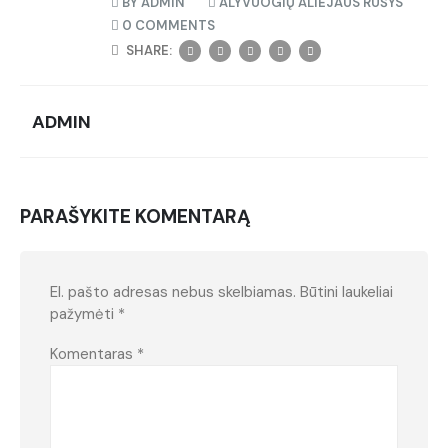
BY
ADMIN
ALYVUOGIŲ ALIEJAUS RŪŠYS
0 COMMENTS
SHARE:
ADMIN
PARAŠYKITE KOMENTARĄ
El. pašto adresas nebus skelbiamas.
Būtini laukeliai
pažymėti
*
Komentaras
*