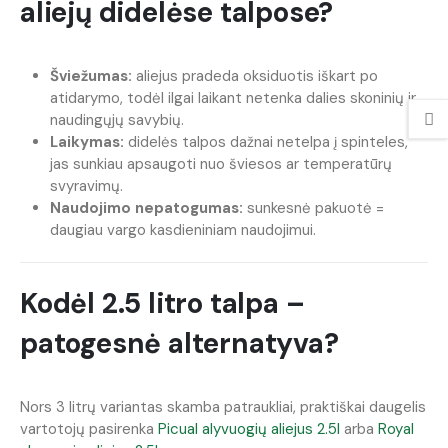
aliejų didelėse talpose?
Šviežumas:
aliejus pradeda oksiduotis iškart po
atidarymo, todėl ilgai laikant netenka dalies skoninių ir
naudingųjų savybių.
Laikymas:
didelės talpos dažnai netelpa į spinteles,
jas sunkiau apsaugoti nuo šviesos ar temperatūrų
svyravimų.
Naudojimo nepatogumas:
sunkesnė pakuotė =
daugiau vargo kasdieniniam naudojimui.
Kodėl 2.5 litro talpa –
patogesnė alternatyva?
Nors 3 litrų variantas skamba patraukliai, praktiškai daugelis
vartotojų pasirenka
Picual alyvuogių aliejus 2.5l
arba
Royal