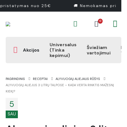
pristatymas nuo 25€
🚚 Nemokamas pristat
0
Universalus
Šviežiam
Pr
Akcijos
(Tinka
vartojimui
1
kepimui)
PAGRINDINIS
RECEPTAI
ALYVUOGIŲ ALIEJAUS RŪŠYS
ALYVUOGIŲ ALIEJUS 3 LITRŲ TALPOSE – KADA VERTA RINKTIS MAŽESNĮ
KIEKĮ?
5
SAU