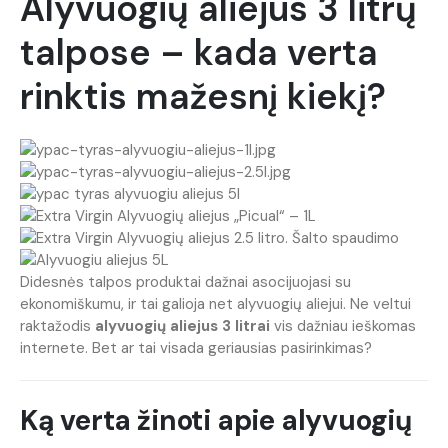
Alyvuogių aliejus 3 litrų
talpose – kada verta
rinktis mažesnį kiekį?
Didesnės talpos produktai dažnai asocijuojasi su
ekonomiškumu, ir tai galioja net alyvuogių aliejui. Ne veltui
raktažodis
alyvuogių aliejus 3 litrai
vis dažniau ieškomas
internete. Bet ar tai visada geriausias pasirinkimas?
Ką verta žinoti apie alyvuogių