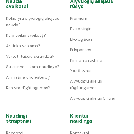
Nauda
Alyvuogių aliejaus
sveikatai
rūšys
Kokia yra alyvuogių aliejaus
Premium
nauda?
Extra virgin
Kaip veikia sveikatą?
Ekologiškas
Ar tinka vaikams?
Iš Ispanijos
Vartoti tuščiu skrandžiu?
Pirmo spaudimo
Su citrina – kam naudinga?
Ypač tyras
Ar mažina cholesterolį?
Alyvuogių aliejus
Kas yra rūgštingumas?
rūgštingumas
Alyvuogių aliejus 3 litrai
Naudingi
Klientui
straipsniai
naudinga
Receptai
Kontaktai