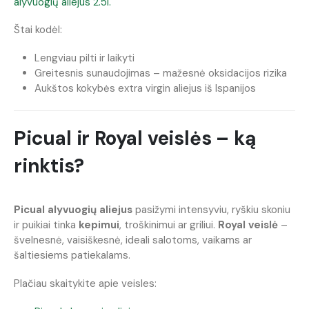
alyvuogių aliejus 2.5l.
Štai kodėl:
Lengviau pilti ir laikyti
Greitesnis sunaudojimas – mažesnė oksidacijos rizika
Aukštos kokybės extra virgin aliejus iš Ispanijos
Picual ir Royal veislės – ką
rinktis?
Picual alyvuogių aliejus
pasižymi intensyviu, ryškiu skoniu
ir puikiai tinka
kepimui
, troškinimui ar griliui.
Royal veislė
–
švelnesnė, vaisiškesnė, ideali salotoms, vaikams ar
šaltiesiems patiekalams.
Plačiau skaitykite apie veisles: