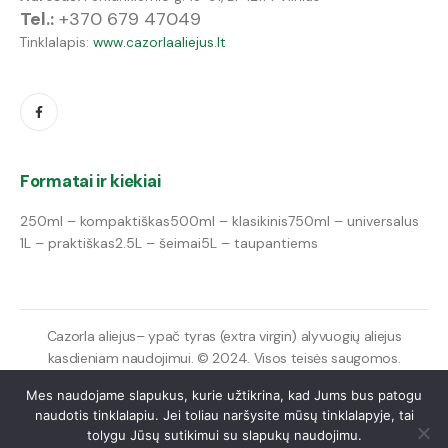
Tel.:
+370 679 47049
Tinklalapis:
www.cazorlaaliejus.lt
Formatai ir kiekiai
250ml – kompaktiškas
500ml – klasikinis
750ml – universalus
1L – praktiškas
2.5L – šeimai
5L – taupantiems
Cazorla aliejus– ypač tyras (extra virgin) alyvuogių aliejus
kasdieniam naudojimui. © 2024. Visos teisės saugomos.
Mes naudojame slapukus, kurie užtikrina, kad Jums bus patogu
naudotis tinklalapiu. Jei toliau naršysite mūsų tinklalapyje, tai
tolygu Jūsų sutikimui su slapukų naudojimu.