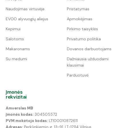
Naudojimas virtuvėje
Pristatymas
EVOO alyvuogių aliejus
Apmokėjimas
Kepimui
Pirkimo taisyklės
Salotoms
Privatumo politika
Makaronams
Dovanos darbuotojams
Su medumi
Dažniausia užduodami
klausimai
Parduotuvė
Įmonės
rekvizitai
Amverslas MB
Įmonės kodas:
304505572
PVM mokėtojo kodas:
LT100010872611
Adresas:
Perkūnkiemio g. 13-91, LT-12114 Vilnius